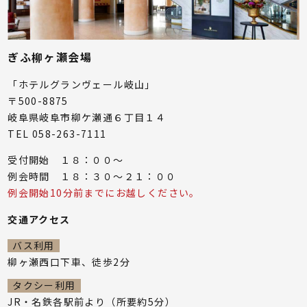
ぎふ柳ヶ瀬会場
「ホテルグランヴェール岐山」
〒500-8875
岐阜県岐阜市柳ケ瀬通６丁目１４
TEL 058-263-7111
受付開始 １８：００～
例会時間 １８：３０～２１：００
例会開始10分前までにお越しください。
交通アクセス
バス利用
柳ヶ瀬西口下車、徒歩2分
タクシー利用
JR・名鉄各駅前より（所要約5分）