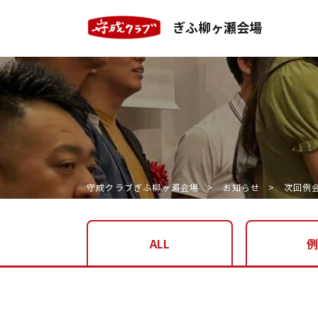
ぎふ柳ヶ瀬会場
守成クラブぎふ柳ヶ瀬会場
お知らせ
次回例会
ALL